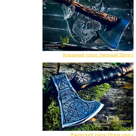
Кованный топор Змеиный Шепот
Языческий топор Шлем ужаса