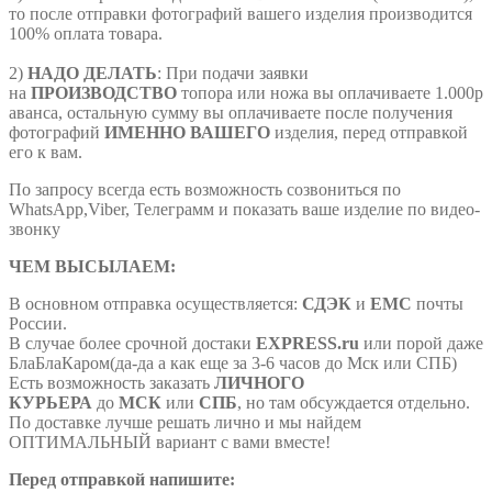
то после отправки фотографий вашего изделия производится
100% оплата товара.
2)
НАДО ДЕЛАТЬ
: При подачи заявки
на
ПРОИЗВОДСТВО
топора или ножа вы оплачиваете 1.000р
аванса, остальную сумму вы оплачиваете после получения
фотографий
ИМЕННО ВАШЕГО
изделия, перед отправкой
его к вам.
По запросу всегда есть возможность созвониться по
WhatsApp,Viber, Телеграмм и показать ваше изделие по видео-
звонку
ЧЕМ ВЫСЫЛАЕМ:
В основном отправка осуществляется:
СДЭК
и
ЕМС
почты
России.
В случае более срочной достаки
EXPRESS.ru
или порой даже
БлаБлаКаром(да-да а как еще за 3-6 часов до Мск или СПБ)
Есть возможность заказать
ЛИЧНОГО
КУРЬЕРА
до
МСК
или
СПБ
, но там обсуждается отдельно.
По доставке лучше решать лично и мы найдем
ОПТИМАЛЬНЫЙ вариант с вами вместе!
Перед отправкой напишите: