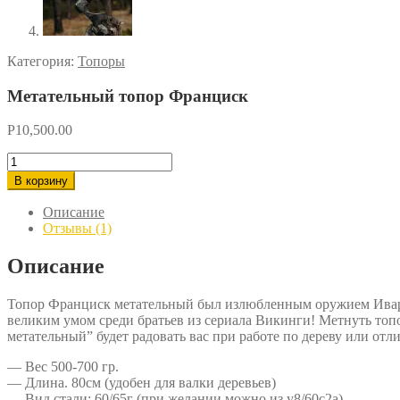
Категория:
Топоры
Метательный топор Франциск
Р
10,500.00
Количество
товара
В корзину
Метательный
топор
Описание
Франциск
Отзывы (1)
Описание
Топор Франциск метательный был излюбленным оружием Ивара 
великим умом среди братьев из сериала Викинги! Метнуть топо
метательный” будет радовать вас при работе по дереву или отл
— Вес 500-700 гр.
— Длина. 80см (удобен для валки деревьев)
— Вид стали: 60/65г (при желании можно из у8/60с2а)