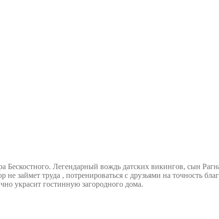
Бескостного. Легендарный вождь датских викингов, сын Рагна
р не займет труда , потренироваться с друзьями на точность бл
ично украсит гостинную загородного дома.