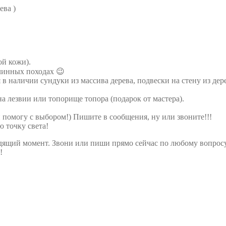
ева )
ой кожи).
линных походах 😉
 в наличии сундуки из массива дерева, подвески на стену из дер
лезвии или топорище топора (подарок от мастера).
и помогу с выбором!) Пишите в сообщения, ну или звоните!!!
 точку света!
одящий момент. Звони или пиши прямо сейчас по любому вопрос
!