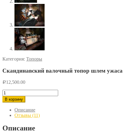
Категория:
Топоры
Скандинавский валочный топор шлем ужаса
12,500.00
Р
Количество
товара
В корзину
Скандинавский
валочный
Описание
топор
Отзывы (11)
шлем
ужаса
Описание