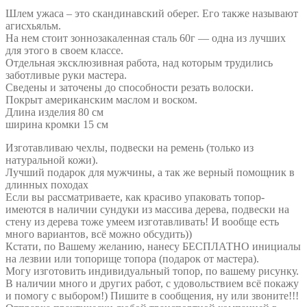
Шлем ужаса – это скандинавский оберег. Его также называют
агисхьяльм.
На нем стоит зоннозакаленная сталь 60г — одна из лучших
для этого в своем классе.
Отдельная эксклюзивная работа, над которым трудились
заботливые руки мастера.
Сведены и заточены до способности резать волоски.
Покрыт американским маслом и воском.
Длина изделия 80 см
ширина кромки 15 см
Изготавливаю чехлы, подвески на ремень (только из
натуральной кожи).
Лучший подарок для мужчины, а так же верный помощник в
длинных походах
Если вы рассматриваете, как красиво упаковать топор-
имеются в наличии сундуки из массива дерева, подвески на
стену из дерева тоже умеем изготавливать! И вообще есть
много вариантов, всё можно обсудить))
Кстати, по Вашему желанию, нанесу БЕСПЛАТНО инициалы
на лезвии или топорище топора (подарок от мастера).
Могу изготовить индивидуальный топор, по вашему рисунку.
В наличии много и других работ, с удовольствием всё покажу
и помогу с выбором!) Пишите в сообщения, ну или звоните!!!