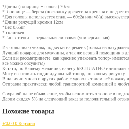
*Длина (топорища + голова) 70см
*Топорище — береза (поскольку древесина крепкая и не дает от
*Для головы используется сталь — 60с2а или у8(а) высокоугле
*Длина режущей кромки 12см
*Вес 0,65кг
*5 клиньев
*Тип заточки — зеркальная линзовая (универсальная)
Изготавливаю чехлы, подвески на ремень (только из натуральн
Лучший подарок для мужчины, а так же верный помощник в д
Если вы рассматриваете, как красиво упаковать топор- имеются
всё можно обсудить))
Кстати, по Вашему желанию, нанесу БЕСПЛАТНО инициалы на 
Могу изготовить индивидуальный топор, по вашему рисунку.
В наличии много и других работ, с удовольствием всё покажу 
Отправка практически любой транспортной компанией в любую
Сохраняй наше объявление, чтобы вспомнить о топоре в подх
Дарим скидку 5% на следующий заказ за положительный отзыв
Похожие товары
0.00
0
Корзина
Р