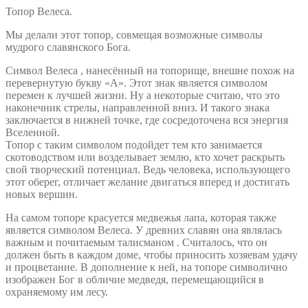
Топор Велеса.
Мы делали этот топор, совмещая возможные символы
мудрого славянского Бога.
Символ Велеса , нанесённый на топорище, внешне похож на
перевернутую букву «А». Этот знак является символом
перемен к лучшей жизни. Ну а некоторые считаю, что это
наконечник стрелы, направленной вниз. И такого знака
заключается в нижней точке, где сосредоточена вся энергия
Вселенной.
Топор с таким символом подойдет тем кто занимается
скотоводством или возделывает землю, кто хочет раскрыть
свой творческий потенциал. Ведь человека, использующего
этот оберег, отличает желание двигаться вперед и достигать
новых вершин.
На самом топоре красуется медвежья лапа, которая также
является символом Велеса. У древних славян она являлась
важным и почитаемым талисманом . Считалось, что он
должен быть в каждом доме, чтобы приносить хозяевам удачу
и процветание. В дополнение к ней, на топоре символично
изображен Бог в обличие медведя, перемещающийся в
охраняемому им лесу.